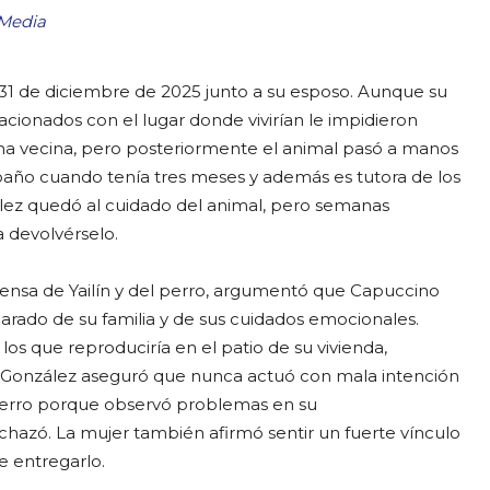
 Media
el 31 de diciembre de 2025 junto a su esposo. Aunque su
acionados con el lugar donde vivirían le impidieron
 una vecina, pero posteriormente el animal pasó a manos
oaño cuando tenía tres meses y además es tutora de los
zález quedó al cuidado del animal, pero semanas
a devolvérselo.
fensa de Yailín y del perro, argumentó que Capuccino
parado de su familia y de sus cuidados emocionales.
os que reproduciría en el patio de su vivienda,
 González aseguró que nunca actuó con mala intención
 perro porque observó problemas en su
hazó. La mujer también afirmó sentir un fuerte vínculo
e entregarlo.