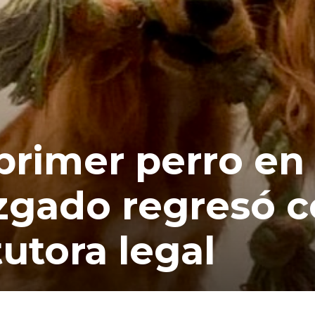
primer perro en
uzgado regresó c
tutora legal