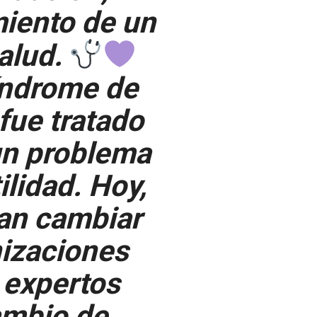
miento de un
salud.
índrome de
 fue tratado
n problema
ilidad. Hoy,
can cambiar
nizaciones
 expertos
ambio de