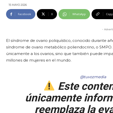
15 MAYO 2026
Facebook
X
WhatsApp
Copy
- Advert
El síndrome de ovario poliquístico, conocido durante 
síndrome de ovario metabólico poliendocrino, o SMPO. E
únicamente a los ovarios, sino que también puede impa
millones de mujeres en el mundo.
@tuvozmedia
Este conten
únicamente inform
reemplaza la eva