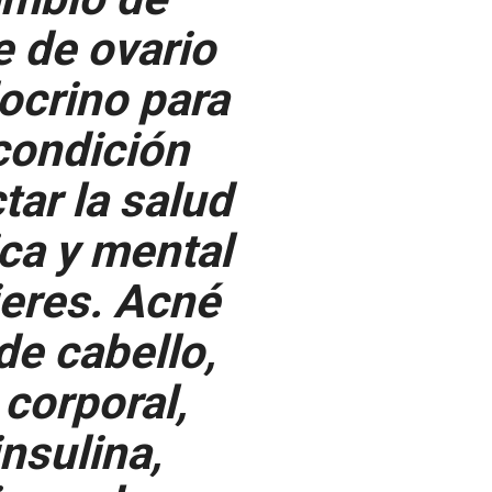
 de ovario
ocrino para
 condición
ar la salud
ca y mental
jeres. Acné
de cabello,
corporal,
insulina,