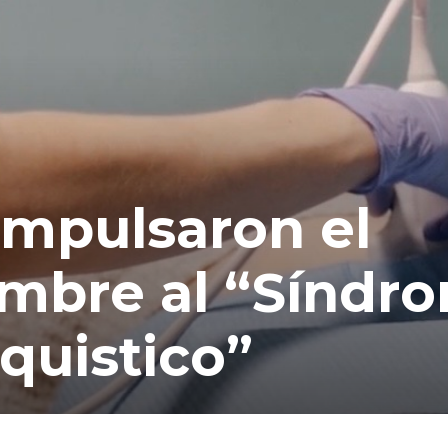
 impulsaron el
mbre al “Síndr
quistico”