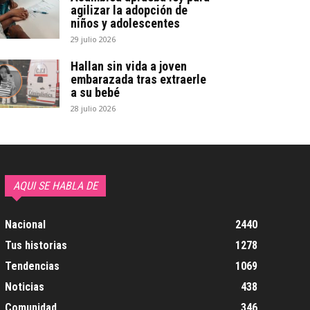
agilizar la adopción de
niños y adolescentes
29 julio 2026
Hallan sin vida a joven
embarazada tras extraerle
a su bebé
28 julio 2026
AQUI SE HABLA DE
Nacional
2440
Tus historias
1278
Tendencias
1069
Noticias
438
Comunidad
346