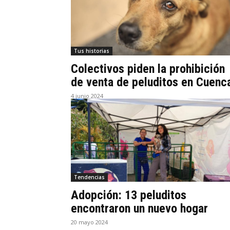
Tus historias
Colectivos piden la prohibición
de venta de peluditos en Cuenc
4 junio 2024
Tendencias
Adopción: 13 peluditos
encontraron un nuevo hogar
20 mayo 2024