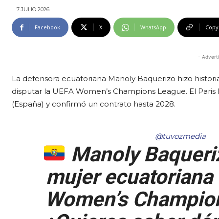
7 JULIO 2026
Facebook
X
WhatsApp
Copy
- Advert
La defensora ecuatoriana Manoly Baquerizo hizo historia
disputar la UEFA Women’s Champions League. El Paris 
(España) y confirmó un contrato hasta 2028.
@tuvozmedia
Manoly Baqueriz
mujer ecuatoriana 
Women’s Champion