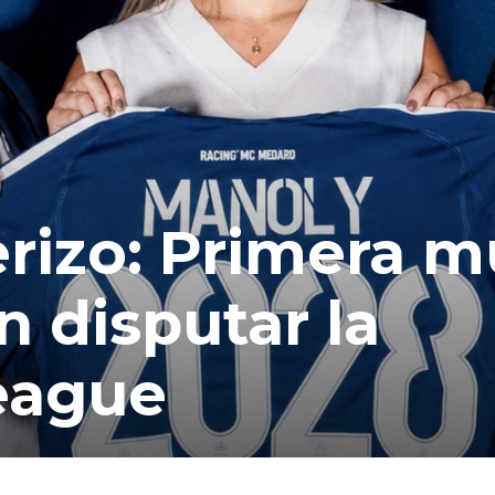
rizo: Primera m
n disputar la
eague