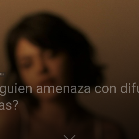
les
lguien amenaza con dif
as?