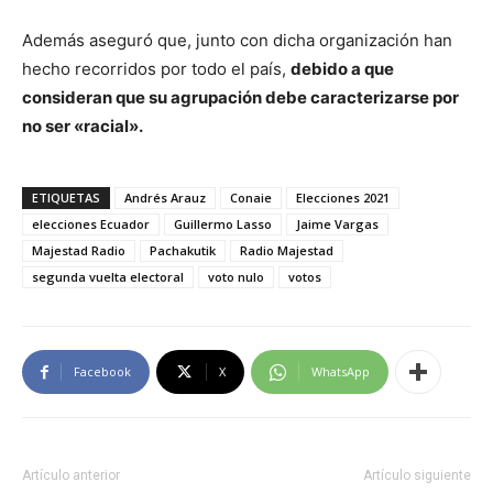
Además aseguró que, junto con dicha organización han
hecho recorridos por todo el país,
debido a que
consideran que su agrupación debe caracterizarse por
no ser «racial».
ETIQUETAS
Andrés Arauz
Conaie
Elecciones 2021
elecciones Ecuador
Guillermo Lasso
Jaime Vargas
Majestad Radio
Pachakutik
Radio Majestad
segunda vuelta electoral
voto nulo
votos
Facebook
X
WhatsApp
Artículo anterior
Artículo siguiente