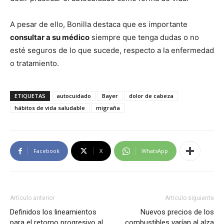
A pesar de ello, Bonilla destaca que es importante
consultar a su médico
siempre que tenga dudas o no
esté seguros de lo que sucede, respecto a la enfermedad
o tratamiento.
ETIQUETAS
autocuidado
Bayer
dolor de cabeza
hábitos de vida saludable
migraña
Facebook
X
WhatsApp
Artículo anterior
Artículo siguiente
Definidos los lineamientos
Nuevos precios de los
para el retorno progresivo al
combustibles varían al alza