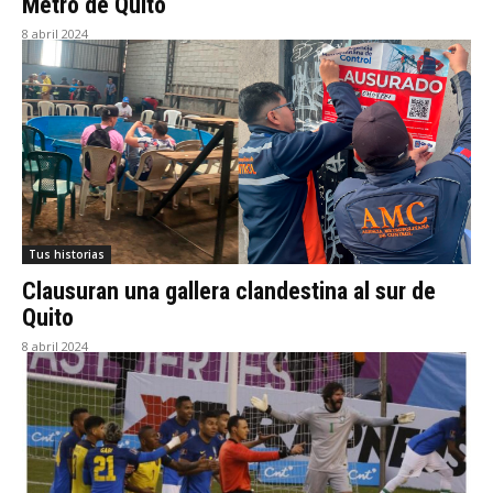
Metro de Quito
8 abril 2024
Tus historias
Clausuran una gallera clandestina al sur de
Quito
8 abril 2024