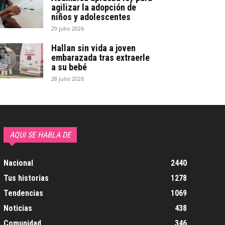
agilizar la adopción de
niños y adolescentes
29 julio 2026
Hallan sin vida a joven
embarazada tras extraerle
a su bebé
28 julio 2026
AQUI SE HABLA DE
Nacional
2440
Tus historias
1278
Tendencias
1069
Noticias
438
Comunidad
346