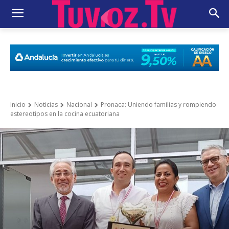
Inicio
Noticias
Nacional
Pronaca: Uniendo familias y rompiendo
estereotipos en la cocina ecuatoriana