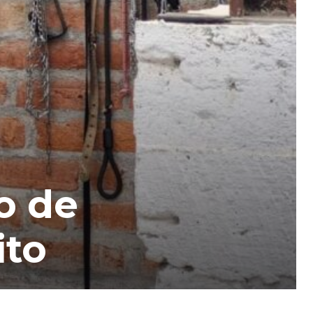
o de
ito