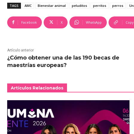
TAGS
AMC
Bienestar animal
peluditos
perritos
perros
Un
Facebook
X
WhatsApp
Copy
Artículo anterior
¿Cómo obtener una de las 190 becas de
maestrías europeas?
Artículos Relacionados