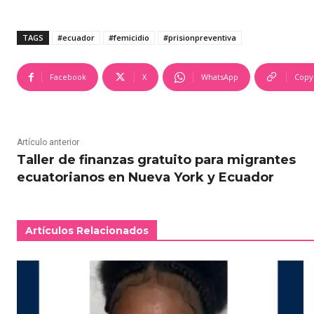
TAGS
#ecuador
#femicidio
#prisionpreventiva
Facebook
X
WhatsApp
Copy
Artículo anterior
Taller de finanzas gratuito para migrantes
ecuatorianos en Nueva York y Ecuador
Artículos Relacionados