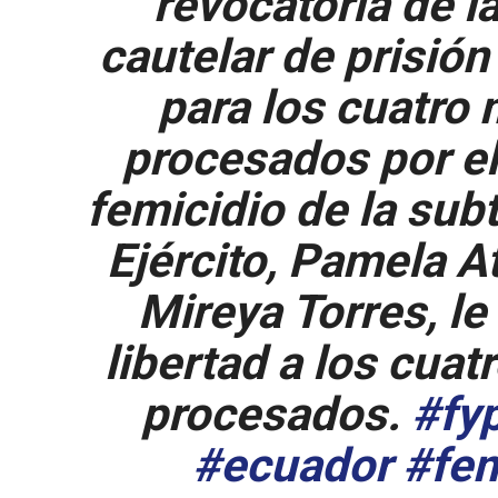
revocatoria de l
cautelar de prisión
para los cuatro 
procesados por e
femicidio de la sub
Ejército, Pamela At
Mireya Torres, le
libertad a los cuat
procesados.
#fy
#ecuador
#fem