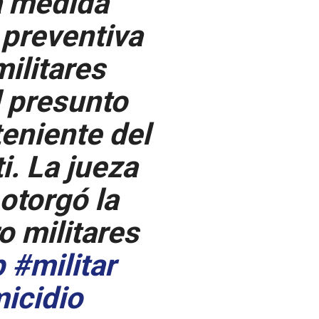
a medida
 preventiva
militares
l presunto
teniente del
i. La jueza
 otorgó la
ro militares
p
#militar
icidio