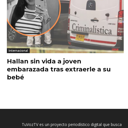
Internacional
Hallan sin vida a joven
embarazada tras extraerle a su
bebé
TuVozTV es un proyecto periodístico digital que busca