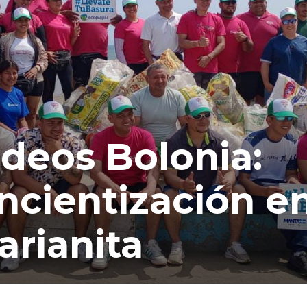
ideos Bolonia:
ncientización e
arianita