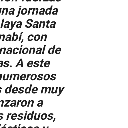
una jornada
playa Santa
nabí, con
rnacional de
s. A este
 numerosos
es desde muy
zaron a
s residuos,