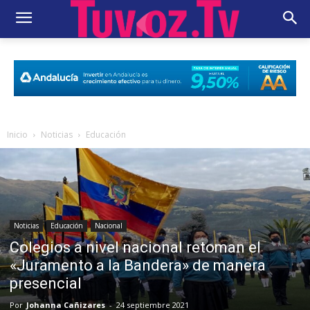
Inicio
Noticias
Educación
Noticias
Educación
Nacional
Colegios a nivel nacional retoman el
«Juramento a la Bandera» de manera
presencial
Por
Johanna Cañizares
-
24 septiembre 2021