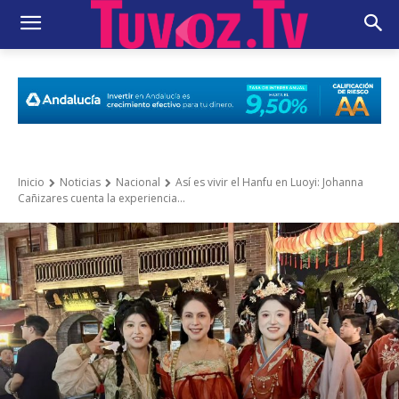
Inicio
Noticias
Nacional
Así es vivir el Hanfu en Luoyi: Johanna
Cañizares cuenta la experiencia...